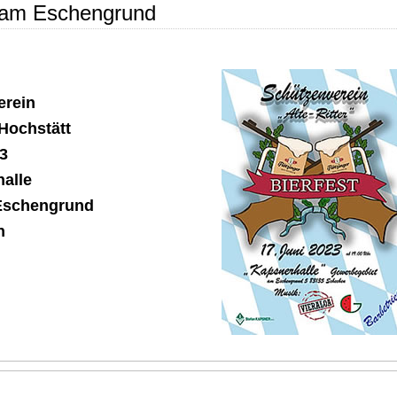
e am Eschengrund
erein
 Hochstätt
3
halle
Eschengrund
n