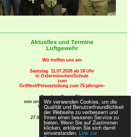
Aktuelles und Termine
Luftgewehr
Wir treffen uns am
Samstag
11.07.2026 ab
18 Uhr
in Ostermünchen/Schule
zum
Grillfest/Peisverteilung zum 75 jährigen-
Tag der offenen Tür,
Wir verwenden Cookies, um die
von unserem neuen Schießstand im
Qualität und Benutzerfreundlichkeit
Vereinsheim Schechen
der Webseite zu verbessern und
Ihnen einen besseren Service zu
27.09.2026 13:00 - 19:00 Uhr
bieten. Wenn Sie auf Zustimmen
klicken, erklären Sie sich damit
einverstanden.
Link zur